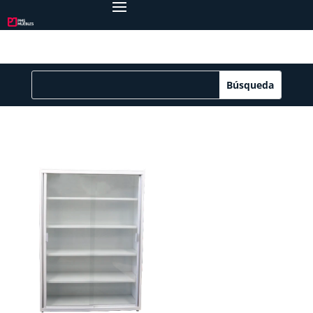
Librero pts. cristal
corredizas